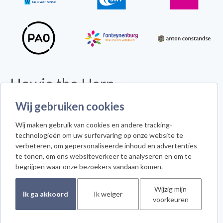
Howie the Harp
© 2026 - Alle rechten voorbehouden -
Disclaimer
Wij gebruiken cookies
Howie the Harp™ - Koninginneweg 300 - 3078 GS Rotterdam
Wij maken gebruik van cookies en andere tracking-
Cookie instellingen
technologieën om uw surfervaring op onze website te
verbeteren, om gepersonaliseerde inhoud en advertenties
te tonen, om ons websiteverkeer te analyseren en om te
begrijpen waar onze bezoekers vandaan komen.
Meld je aan voor de nieuwsbrief
Wijzig mijn
Ik ga akkoord
Ik weiger
voorkeuren