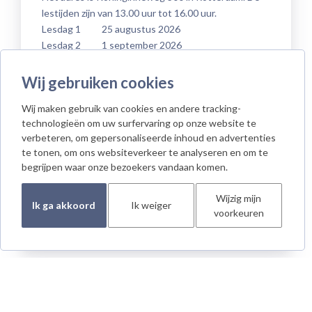
lestijden zijn van 13.00 uur tot 16.00 uur.
Lesdag 1 25 augustus 2026
Lesdag 2 1 september 2026
Lesdag 3 8 september 2026
Lesdag 4 15 september 2026
Wij gebruiken cookies
Lesdag 5 29 september 2026
Wij maken gebruik van cookies en andere tracking-
Lesdag 6 6 oktober 2026
technologieën om uw surfervaring op onze website te
Lesdag 7 13 oktober 2026
verbeteren, om gepersonaliseerde inhoud en advertenties
Lesdag 8 20 oktober 2026
te tonen, om ons websiteverkeer te analyseren en om te
Lesdag 9 27 oktober 2026
begrijpen waar onze bezoekers vandaan komen.
Lesdag 10 3 november 2026
Lesdag 11 10 november 2026
Wijzig mijn
Ik ga akkoord
Ik weiger
Lesdag 12 17 november 2026
voorkeuren
Reserve lesdag 24 november 2026