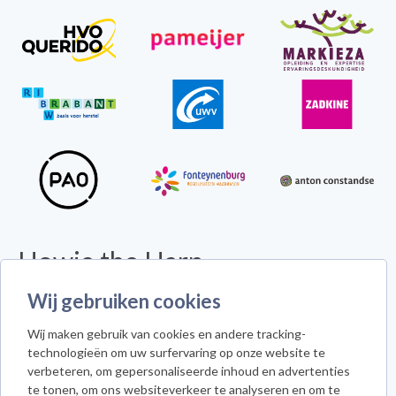
Howie the Harp
© 2026 - Alle rechten voorbehouden -
Disclaimer
Wij gebruiken cookies
Howie the Harp™ - Koninginneweg 300 - 3078 GS Rotterdam
Wij maken gebruik van cookies en andere tracking-
Cookie instellingen
technologieën om uw surfervaring op onze website te
verbeteren, om gepersonaliseerde inhoud en advertenties
te tonen, om ons websiteverkeer te analyseren en om te