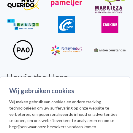
Howie the Harp
Wij gebruiken cookies
© 2026 - Alle rechten voorbehouden -
Disclaimer
Howie the Harp™ - Koninginneweg 300 - 3078 GS Rotterdam
Wij maken gebruik van cookies en andere tracking-
Cookie instellingen
technologieën om uw surfervaring op onze website te
verbeteren, om gepersonaliseerde inhoud en advertenties
te tonen, om ons websiteverkeer te analyseren en om te
begrijpen waar onze bezoekers vandaan komen.