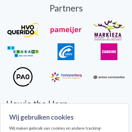
Partners
Howie the Harp
Wij gebruiken cookies
© 2026 - Alle rechten voorbehouden -
Disclaimer
Howie the Harp™ - Koninginneweg 300 - 3078 GS Rotterdam
Wij maken gebruik van cookies en andere tracking-
Cookie instellingen