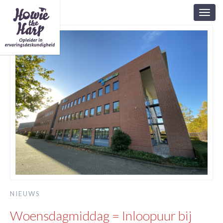
Toggl
navig
NIEUWS
Woensdagmiddag = Inloopuur bij